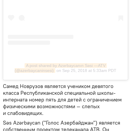
A post shared by Azərbaycanın Səsi —ATV 
(@azerbaycaninsesi)
on Sep 25, 2018 at 5:33am PDT
Самед Новрузов является учеником девятого
класса Республиканской специальной школы-
интерната номер пять для детей с ограничением
физическими возможностями — слепых
и слабовидящих.
Səs Azərbaycan ("Голос Азербайджан") является
собственным проектом телеканала АТВ. Он