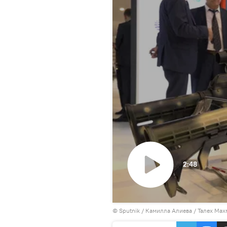
2:48
Воспроизвести
©
Sputnik / Камилла Алиева
видео
/ Талех Мах