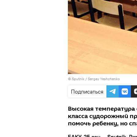
© Sputnik / Sergey Yeshchenko
Подписаться
Высокая температура 
класса судорожный п
помочь ребенку, но сп
БАКУ, 25 сен — Sputnik, Р