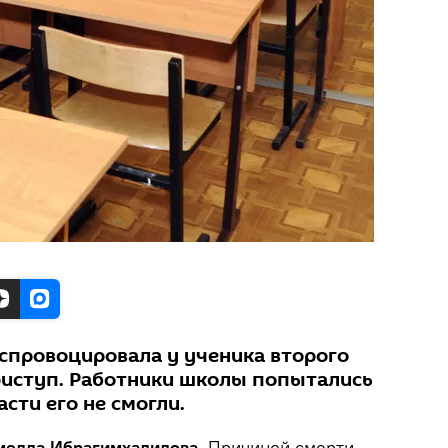
спровоцировала у ученика второго
риступ. Работники школы попытались
асти его не смогли.
амелла Ибрагимхалилова.
Причиной смерти