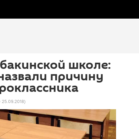
 бакинской школе:
назвали причину
ороклассника
0 25.09.2018
)