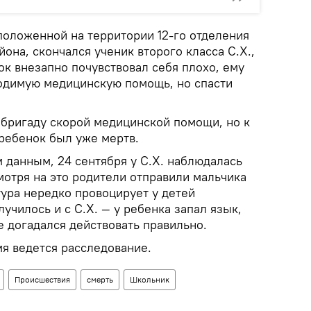
положенной на территории 12-го отделения
она, скончался ученик второго класса С.Х.,
ок внезапно почувствовал себя плохо, ему
одимую медицинскую помощь, но спасти
бригаду скорой медицинской помощи, но к
ребенок был уже мертв.
 данным, 24 сентября у С.Х. наблюдалась
мотря на это родители отправили мальчика
тура нередко провоцирует у детей
лучилось и с С.Х. — у ребенка запал язык,
 догадался действовать правильно.
мя ведется расследование.
Происшествия
смерть
Школьник