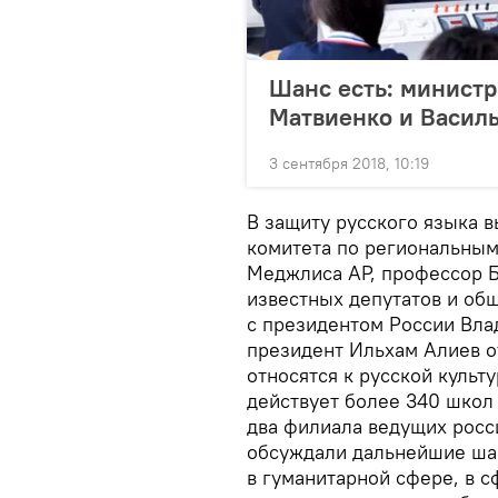
Шанс есть: министр
Матвиенко и Васил
3 сентября 2018, 10:19
В защиту русского языка 
комитета по региональным
Меджлиса АР, профессор Б
известных депутатов и об
с президентом России Вла
президент Ильхам Алиев о
относятся к русской культ
действует более 340 школ
два филиала ведущих росс
обсуждали дальнейшие шаг
в гуманитарной сфере, в с