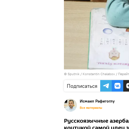
© Sputnik / Konstantin Chalabov
/
Перейт
Подписаться
Исмаил Рафигоглу
Все материалы
Русскоязычные азерба
критикой самой идеи з