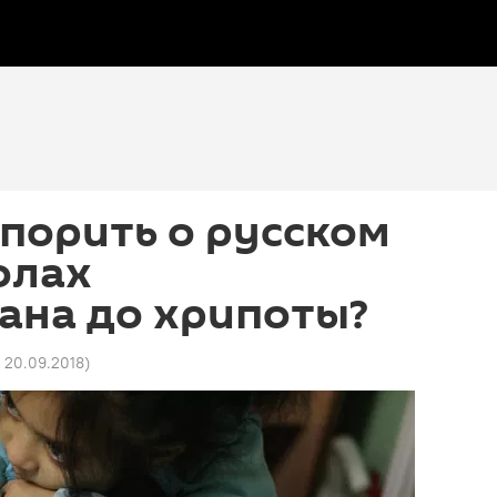
порить о русском
олах
ана до хрипоты?
0 20.09.2018
)