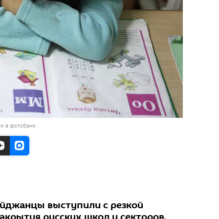
и в фотобанк
йджанцы выступили с резкой
акрытия русских школ и секторов,