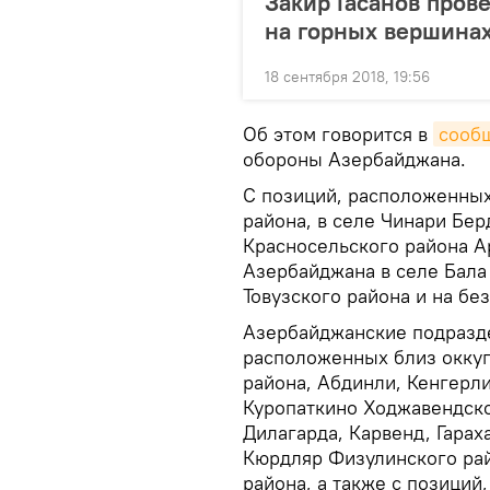
Закир Гасанов пров
на горных вершина
18 сентября 2018, 19:56
Об этом говорится в
сооб
обороны Азербайджана.
С позиций, расположенны
района, в селе Чинари Бе
Красносельского района А
Азербайджана в селе Бала
Товузского района и на бе
Азербайджанские подразде
расположенных близ оккуп
района, Абдинли, Кенгерл
Куропаткино Ходжавендско
Дилагарда, Карвенд, Гарах
Кюрдляр Физулинского ра
района, а также с позици