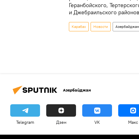
Геранбойского, Тертерског
и Джебраильского районов
Карабах
Новости
Азербайджан
Азербайджан
Telegram
Дзен
VK
Макс