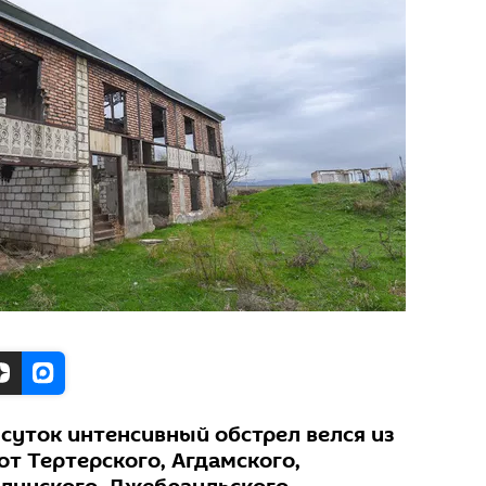
суток интенсивный обстрел велся из
т Тертерского, Агдамского,