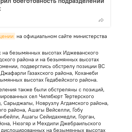
ерил боеготовность подразделений
х
щении
на официальном сайте министерства
х на безымянных высотах Иджеванского
рдского района и на безымянных высотах
рмении, подверглись обстрелу позиции ВС
 Джафарли Газахского района, Коханеби
зымянных высотах Гедабейского района.
ления также были обстреляны с позиций,
ированных сел Чилябюрт Тертерского
и, Сарыджалы, Новрузлу Агдамского района,
го района, Ашагы Вейселли, Гобу
анбейли, Ашагы Сейидахмедли, Горган,
йона, Нюзгяр и Мехдили Джебраильского
й, дислоцированных на безымянных высотах