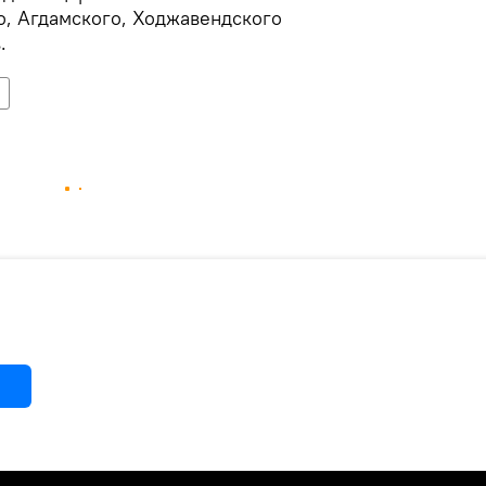
о, Агдамского, Ходжавендского
.