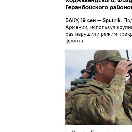
Ходжавендского, Физу
Геранбойского районо
БАКУ, 19 сен — Sputnik.
Под
Армении, используя крупн
раз нарушили режим прекр
фронта.