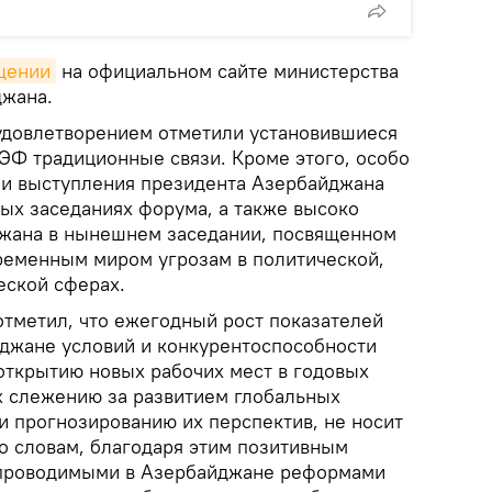
щении
на официальном сайте министерства
джана.
 удовлетворением отметили установившиеся
Ф традиционные связи. Кроме этого, особо
 и выступления президента Азербайджана
ых заседаниях форума, а также высоко
джана в нынешнем заседании, посвященном
ременным миром угрозам в политической,
еской сферах.
отметил, что ежегодный рост показателей
джане условий и конкурентоспособности
 открытию новых рабочих мест в годовых
 слежению за развитием глобальных
и прогнозированию их перспектив, не носит
го словам, благодаря этим позитивным
 проводимыми в Азербайджане реформами