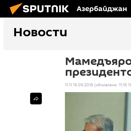
Азербайджан
Новости
Мамедъяров
президент
11:11 19.09.2018
(обновлено:
11:16 