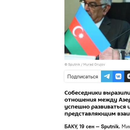
©
Sputnik / Murad Orujov
Подписаться
Собеседники выразили
отношения между Азе
успешно развиваться 
представляющим взаи
БАКУ, 19 сен — Sputnik.
Мин