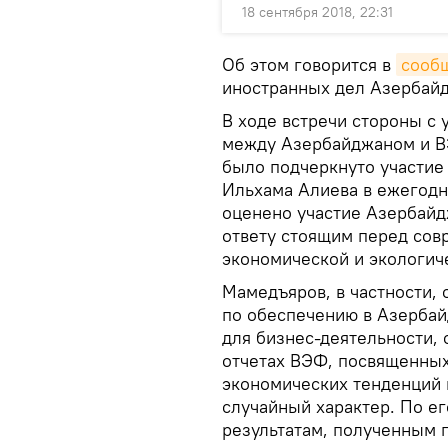
18 сентября 2018, 22:31
Об этом говорится в
сооб
иностранных дел Азербай
В ходе встречи стороны с
между Азербайджаном и ВЭ
было подчеркнуто участие
Ильхама Алиева в ежегодн
оценено участие Азербай
ответу стоящим перед сов
экономической и экологич
Мамедъяров, в частности, 
по обеспечению в Азербай
для бизнес-деятельности,
отчетах ВЭФ, посвященных
экономических тенденций 
случайный характер. По е
результатам, полученным