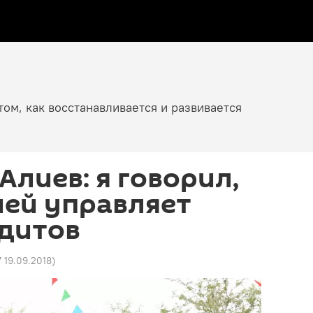
том, как восстанавливается и развивается
Алиев: я говорил,
ией управляет
ндитов
7 19.09.2018
)