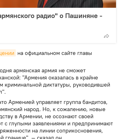
"армянского радио" о Пашиняне -
щении
на официальном сайте главы
годня армянская армия не сможет
анской: "Армения оказалась в крайне
м криминальной диктатуры, руководившей
л".
что Арменией управляет группа бандитов,
рмянский народ. Но, к сожалению, новые
дству в Армении, не осознают своей
ют с глупыми заявлениями и предпринимают
ряженности на линии соприкосновения,
 границе", — сказал он.