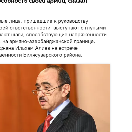
собность своей армии, сказал
ые лица, пришедшие к руководству
оей ответственности, выступают с глупыми
мают шаги, способствующие напряженности
, на армяно-азербайджанской границе,
джана Ильхам Алиев на встрече
венности Билясуварского района.