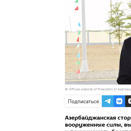
© Official website of President of Azerbai
Подписаться
Азербайджанская стор
вооруженные силы, вы