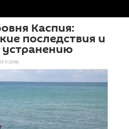
овня Каспия:
кие последствия и
х устранению
 13.11.2018
)