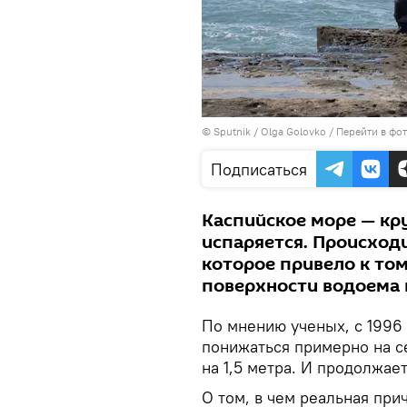
© Sputnik / Olga Golovko
/
Перейти в фо
Подписаться
Каспийское море — кр
испаряется. Происходи
которое привело к том
поверхности водоема в
По мнению ученых, с 1996
понижаться примерно на се
на 1,5 метра. И продолжает
О том, в чем реальная при