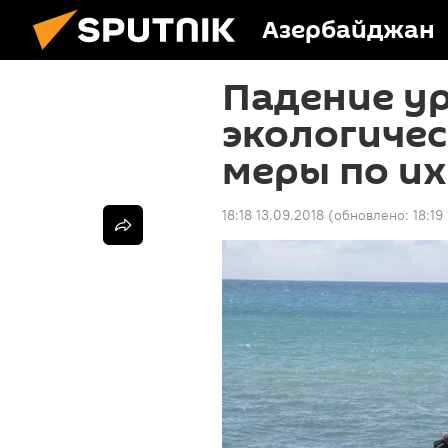
Азербайджан
Падение ур
экологичес
меры по и
18:18 13.09.2018
(обновлено:
18:19