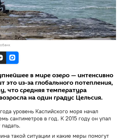
тобанк
упнейшее в мире озеро — интенсивно
т это из-за глобального потепления,
у, что средняя температура
озросла на один градус Цельсия.
 года уровень Каспийского моря начал
мь сантиметров в год. К 2015 году он упал
 падать.
чина такой ситуации и какие меры помогут