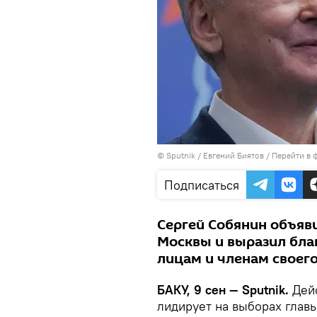
© Sputnik / Евгений Биятов
/
Перейти в 
Подписаться
Сергей Собянин объяви
Москвы и выразил бла
лицам и членам своег
БАКУ, 9 сен — Sputnik.
Дейс
лидирует на выборах главы