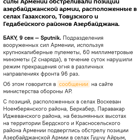
силы Армении обстреливали позиции
азербайджанской армии, расположенные в
селах Газахского, Товузского и
Гедабейского районов Азербайджана.
БАКУ, 9 сен — Sputnik.
Подразделения
вооруженных сил Армении, используя
крупнокалиберные пулеметы, 60 миллиметровые
минометы (2 снаряда), в течение суток нарушили
режим прекращения огня в различных
направлениях фронта 96 раз.
Об этом говорится в
сообщении
на сайте
министерства обороны АР.
С позиций, расположенных в селах Воскеван
Ноемберянского района, Беркабер, Паравакар
Иджеванского района, на безымянных высотах
на территории Бердского и Красносельского
района Армении подверглись обстрелу позиции
Азербайджанской Армии в селах Гушчу Айрым,