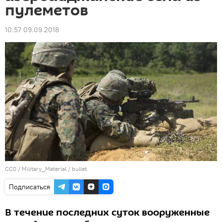
пулеметов
10:57 09.09.2018
CC0
/
Military_Material
/
bullet
Подписаться
В течение последних суток вооруженные