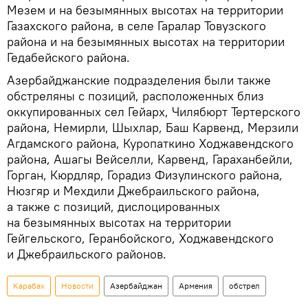
Мезем и на безымянных высотах на территории
Газахского района, в селе Гаралар Товузского
района и на безымянных высотах на территории
Гедабейского района.
Азербайджанские подразделения были также
обстреляны с позиций, расположенных близ
оккупированных сел Гейарх, Чилябюрт Тертерского
района, Немирли, Шыхлар, Баш Карвенд, Мерзили
Агдамского района, Куропаткино Ходжавендского
района, Ашагы Вейселли, Карвенд, Гараханбейли,
Горган, Кюрдляр, Горадиз Физулинского района,
Нюзгяр и Мехдили Джебраильского района,
а также с позиций, дислоцированных
на безымянных высотах на территории
Гейгельского, Геранбойского, Ходжавендского
и Джебраильского районов.
Карабах
Новости
Азербайджан
Армения
обстрел