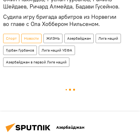
Шейдаев, Ричард Алмейда, Бадави Гусейнов.
Судила игру бригада арбитров из Норвегии
во главе с Ола Хоббером Нильсеном.
Спорт
Новости
ЖИЗНЬ
Азербайджан
Лига наций
Гурбан Гурбанов
Лига наций УЕФА
Азербайджан в первой Лиге наций
Азербайджан