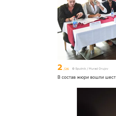
2
/26
©
Sputnik / Murad Orujov
В состав жюри вошли шест