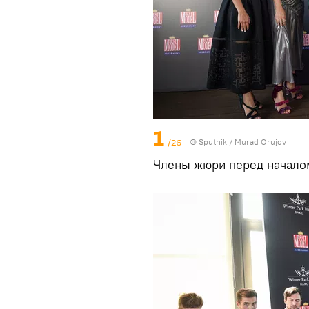
1
/26
©
Sputnik / Murad Orujov
Члены жюри перед началом