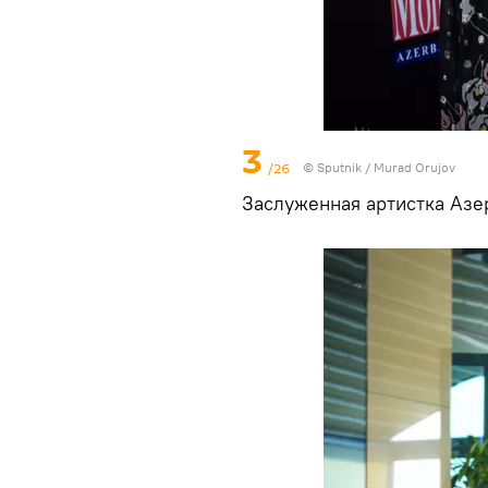
3
/26
©
Sputnik / Murad Orujov
Заслуженная артистка Азе