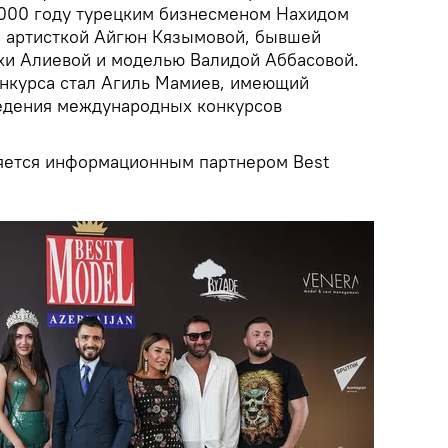
2000 году турецким бизнесменом Нахидом
й артисткой Айгюн Кязымовой, бывшей
хи Алиевой и моделью Валидой Аббасовой.
онкурса стал Агиль Мамиев, имеющий
едения международных конкурсов
яется информационным партнером Best