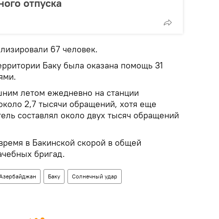
ного отпуска
ализировали 67 человек.
ерритории Баку была оказана помощь 31
ями.
шним летом ежедневно на станции
около 2,7 тысячи обращений, хотя еще
тель составлял около двух тысяч обращений
время в Бакинской скорой в общей
ачебных бригад.
Азербайджан
Баку
Солнечный удар