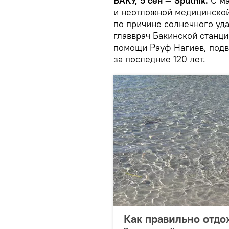
БАКУ, 5 сен — Sputnik.
С ма
и неотложной медицинско
по причине солнечного уд
главврач Бакинской станц
помощи Рауф Нагиев, подв
за последние 120 лет.
Как правильно отдо