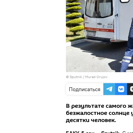
©
Sputnik / Murad Orujov
Подписаться
В результате самого ж
безжалостное солнце 
десятки человек.