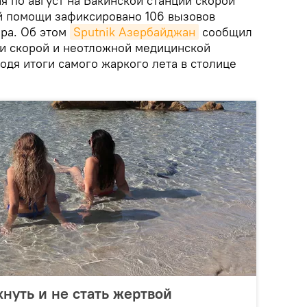
я по август на Бакинской станции скорой
й помощи зафиксировано 106 вызовов
ара. Об этом
Sputnik Азербайджан
сообщил
ии скорой и неотложной медицинской
одя итоги самого жаркого лета в столице
хнуть и не стать жертвой