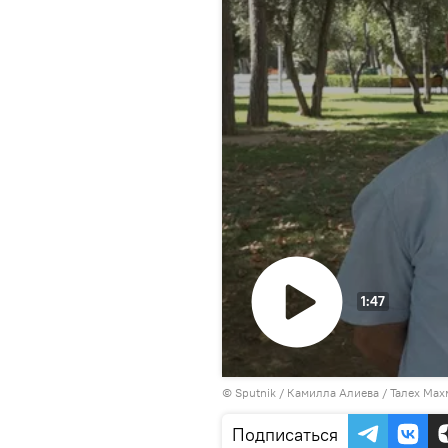
1:47
Воспроизвести
©
Sputnik / Камилла Алиева
видео
/ Талех Мах
Подписаться