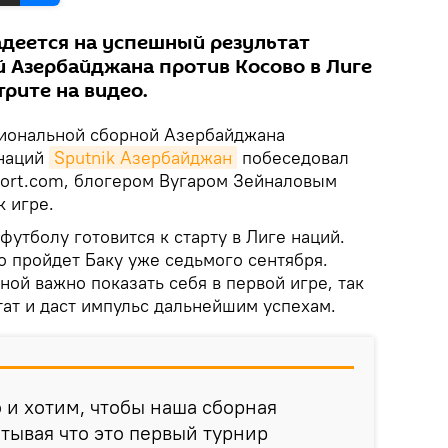
деется на успешный результат
й Азербайджана против Косово в Лиге
рите на видео.
циональной сборной Азербайджана
 наций
Sputnik Азербайджан
побеседовал
sport.com, блогером Вугаром Зейналовым
к игре.
утболу готовится к старту в Лиге наций.
о пройдет Баку уже седьмого сентября.
ной важно показать себя в первой игре, так
тат и даст импульс дальнейшим успехам.
и хотим, чтобы наша сборная
итывая что это первый турнир