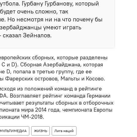
утбола. Гурбану Гурбанову, который
будет очень сложно, так
е. Но несмотря ни на что почему бы
 азербайджанцы умеют играть
— сказал Зейналов.
 европейских сборных, которые разделены
, C и D). Сборная Азербайджана, которая
е D, попала в третью группу, где ее
ы Фарерских островов, Мальты и Косово.
исходя из положений команд в рейтинге
А. Возглавляет рейтинг команда Германии
 учитывает результаты сборных в отборочных
пионата мира 2014 года, чемпионата Европы
ификации ЧМ-2018.
МУЛЬТИМЕДИА
ЖИЗНЬ
Лига наций