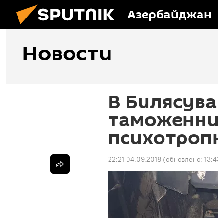
Азербайджан
Новости
В Билясув
таможенни
психотроп
22:21 04.09.2018
(обновлено:
13:4