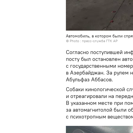
Автомобиль, в котором были спр
© Photo :
пресс-служба ГТК АР
Согласно поступившей ин
посту был остановлен авт
с государственными номер
в Азербайджан. За рулем 
Абульфаз Аббасов.
Собаки кинологической с
и отреагировали на передн
В указанном месте при по
за автомагнитолой были о
с психотропным веществом