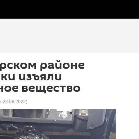
арском районе
ки изъяли
ное вещество
3 23.09.2022
)