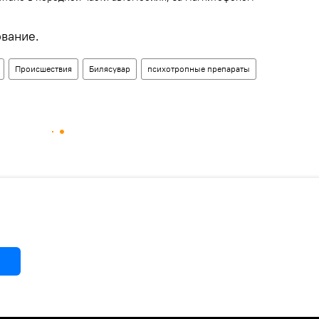
ование.
Происшествия
Билясувар
психотропные препараты