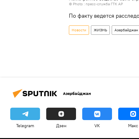
© Photo :
пресс-служба ГТК АР
По факту ведется расслед
Новости
ЖИЗНЬ
Азербайджан
Азербайджан
Telegram
Дзен
VK
Макс