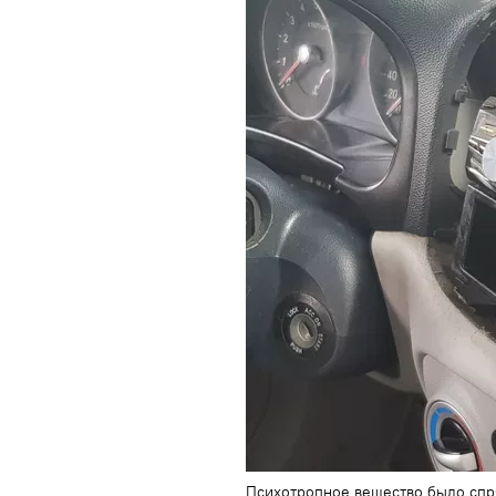
Психотропное вещество было спря