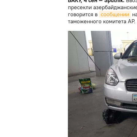
БАКУ, 4 сен — Sputnik.
Вво
пресекли азербайджанские
говорится в
сообщении
на
таможенного комитета АР.