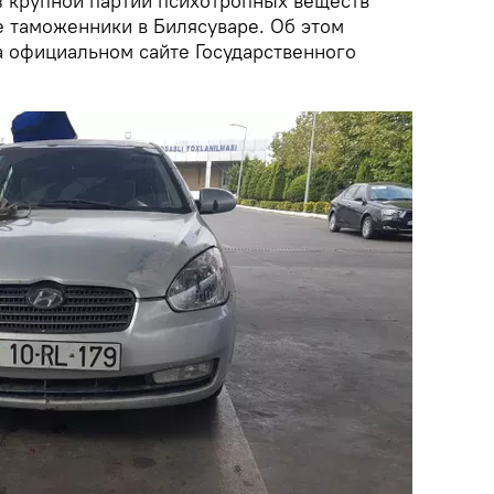
з крупной партии психотропных веществ
 таможенники в Билясуваре. Об этом
 официальном сайте Государственного