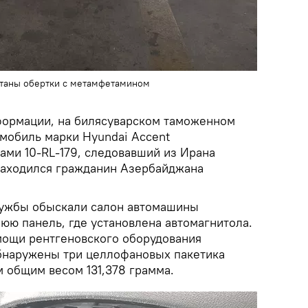
ятаны обертки с метамфетамином
формации, на билясуварском таможенном
омобиль марки Hyundai Accent
ами 10-RL-179, следовавший из Ирана
находился гражданин Азербайджана
лужбы обыскали салон автомашины
юю панель, где установлена автомагнитола.
мощи рентгеновского оборудования
бнаружены три целлофановых пакетика
 общим весом 131,378 грамма.