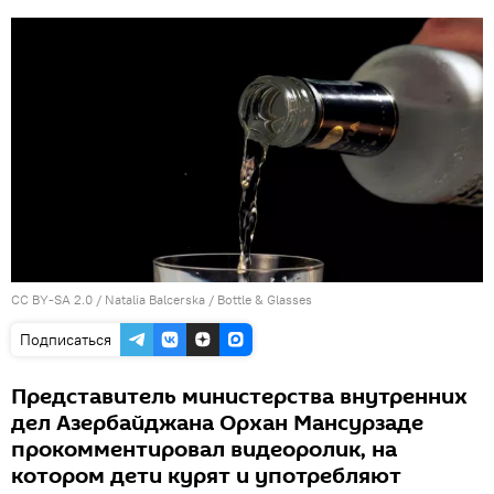
CC BY-SA 2.0
/
Natalia Balcerska
/
Bottle & Glasses
Подписаться
Представитель министерства внутренних
дел Азербайджана Орхан Мансурзаде
прокомментировал видеоролик, на
котором дети курят и употребляют