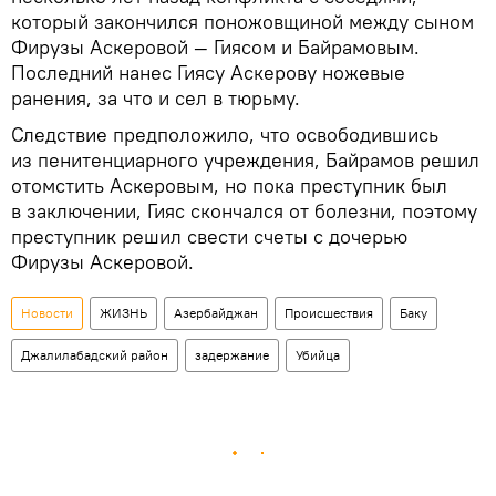
который закончился поножовщиной между сыном
Фирузы Аскеровой — Гиясом и Байрамовым.
Последний нанес Гиясу Аскерову ножевые
ранения, за что и сел в тюрьму.
Следствие предположило, что освободившись
из пенитенциарного учреждения, Байрамов решил
отомстить Аскеровым, но пока преступник был
в заключении, Гияс скончался от болезни, поэтому
преступник решил свести счеты с дочерью
Фирузы Аскеровой.
Новости
ЖИЗНЬ
Азербайджан
Происшествия
Баку
Джалилабадский район
задержание
Убийца