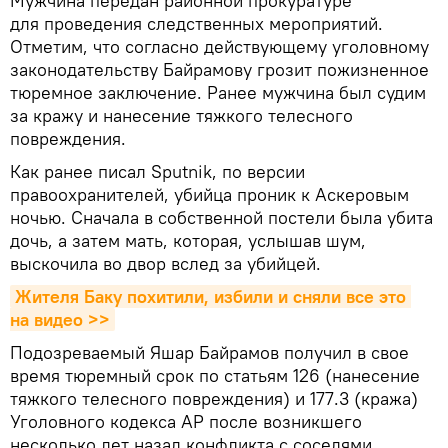
Мужчина передан районной прокуратуре
для проведения следственных мероприятий.
Отметим, что согласно действующему уголовному
законодательству Байрамову грозит пожизненное
тюремное заключение. Ранее мужчина был судим
за кражу и нанесение тяжкого телесного
повреждения.
Как ранее писал Sputnik, по версии
правоохранителей, убийца проник к Аскеровым
ночью. Сначала в собственной постели была убита
дочь, а затем мать, которая, услышав шум,
выскочила во двор вслед за убийцей.
Жителя Баку похитили, избили и сняли все это 
на видео >>
Подозреваемый Яшар Байрамов получил в свое
время тюремный срок по статьям 126 (нанесение
тяжкого телесного повреждения) и 177.3 (кража)
Уголовного кодекса АР после возникшего
несколько лет назад конфликта с соседями,