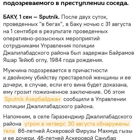
подозреваемого в преступлении соседа.
БАКУ, 1 сен — Sputnik.
После двух суток,
проведенных "в бегах", в Баку ночью с 31 августа
на 1 сентября в результате проведенных
оперативно-розыскных мероприятий
сотрудниками Управления полиции
Джалилабадского района был задержан Байрамов
Яшар Тейюб оглу, 1984 года рождения.
Мужчина подозревается в причастности
к двойному убийству престарелой женщины и ее
дочери, в случае, если его вина будет доказана,
ему грозит пожизненное заключение. Об этом
Sputnik Азербайджан
сообщили в Управлении
полиции Джалилабадского района.
Напомним, в селе Гаразенджир Джалилабадского
района
утром в четверг, 30 августа обнаружены 
тела
86-летней Аскеровой Фирузы Махмуд гызы
и ее дочери, 46-летней Аскеровой Санубар