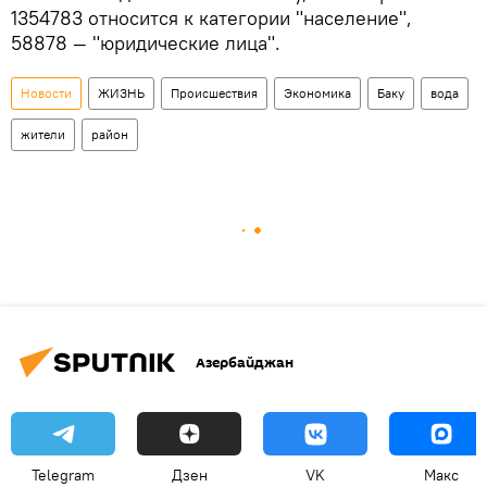
1354783 относится к категории "население",
58878 — "юридические лица".
Новости
ЖИЗНЬ
Происшествия
Экономика
Баку
вода
жители
район
Азербайджан
Telegram
Дзен
VK
Макс