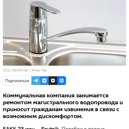
CC0
/
RonPorter
/
Mixer Tap
Подписаться
Коммунальная компания занимается
ремонтом магистрального водопровода и
приносит гражданам извинения в связи с
возможным дискомфортом.
БАКУ, 23 июн — Sputnik.
Перебои в подаче