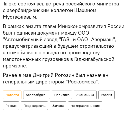
Также состоялась встреча российского министра
с азербайджанским коллегой Шахином
Мустафаевым.
В рамках визита главы Минэкономразвития России
был подписан документ между ООО
"Автомобильный завод "ГАЗ" и ОАО "Азермаш",
предусматривающий в будущем строительство
автомобильного завода по производству
малотоннажных грузовиков в Гаджигабульской
промзоне.
Ранее в мае Дмитрий Рогозин был назначен
генеральным директором "Роскосмоса".
Новости
Азербайджан
Политика
Экономика
Россия
Россия
Председатель
Замена
межправкомиссия