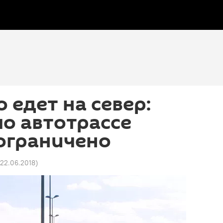
о едет на север:
о автотрассе
ограничено
 22.06.2018
)