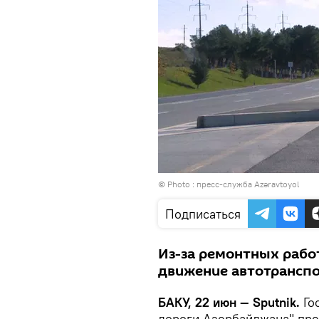
© Photo :
пресс-служба Azəravtoyol
Подписаться
Из-за ремонтных работ
движение автотранспо
БАКУ, 22 июн — Sputnik.
Го
дороги Азербайджана" пр