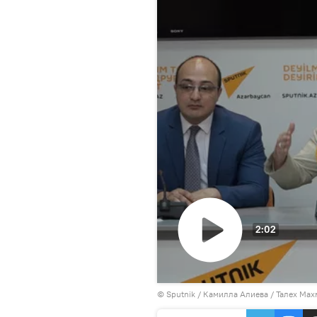
2:02
Воспроизвести
©
Sputnik / Камилла Алиева
видео
/ Талех Мах