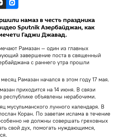
ршили намаз в честь праздника
видео Sputnik Азербайджан, как
мечети Гаджи Джавад.
мечают Рамазан — один из главных
енующий завершение поста в священный
зербайджана с раннего утра прошли
есяц Рамазан начался в этом году 17 мая.
азан приходится на 14 июня. В связи
 в республике объявлены нерабочими.
ц мусульманского лунного календаря. В
ослан Коран. По заветам ислама в течение
особенно не должны совершать греховных
ать свой дух, помогать нуждающимся,
ся.