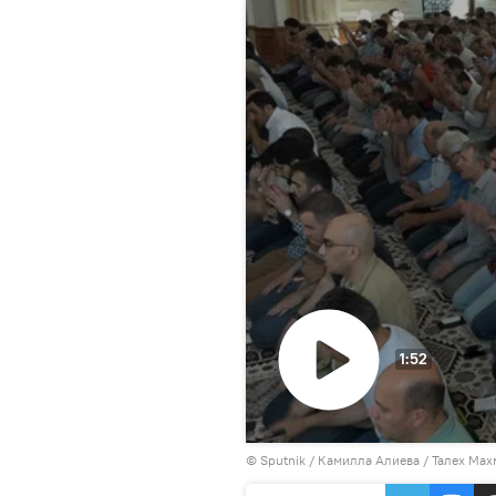
1:52
Воспроизвести
©
Sputnik / Камилла Алиева
видео
/ Талех Мах