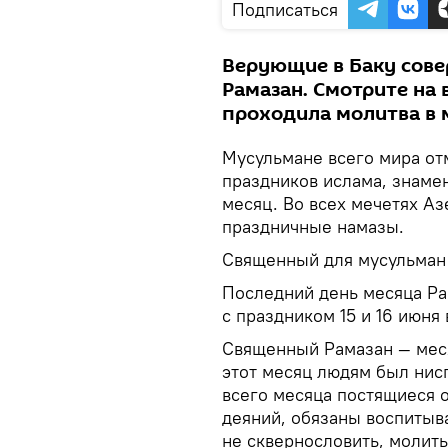
Подписаться
Верующие в Баку сове
Рамазан. Смотрите на 
проходила молитва в 
Мусульмане всего мира от
праздников ислама, знам
месяц. Во всех мечетях А
праздничные намазы.
Священный для мусульман м
Последний день месяца Рам
с праздником 15 и 16 июня
Священный Рамазан — меся
этот месяц людям был нисп
всего месяца постящиеся 
деяний, обязаны воспитыв
не сквернословить, молить