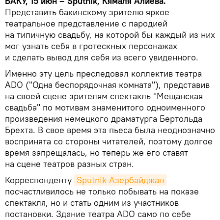
БАКУ, 15 июн – Sputnik, Кямаля Алиева.
Представить бакинскому зрителю яркое
театральное представление с пародией
на типичную свадьбу, на которой бы каждый из них
мог узнать себя в гротескных персонажах
и сделать вывод для себя из всего увиденного.
Именно эту цель преследовал коллектив театра
ADO ("Одна беспорядочная комната"), представив
на своей сцене зрителям спектакль "Мещанская
свадьба" по мотивам знаменитого одноименного
произведения немецкого драматурга Бертольда
Брехта. В свое время эта пьеса была неоднозначно
воспринята со стороны читателей, поэтому долгое
время запрещалась, но теперь же его ставят
на сцене театров разных стран.
Корреспонденту
Sputnik Азербайджан
посчастливилось не только побывать на показе
спектакля, но и стать одним из участников
постановки. Здание театра ADO само по себе