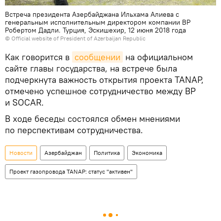
Встреча президента Азербайджана Ильхама Алиева с
генеральным исполнительным директором компании ВР
Робертом Дадли. Турция, Эскишехир, 12 июня 2018 года
© Official website of President of Azerbaijan Republic
Как говорится в
сообщении
на официальном
сайте главы государства, на встрече была
подчеркнута важность открытия проекта TANAP,
отмечено успешное сотрудничество между BP
и SOCAR.
В ходе беседы состоялся обмен мнениями
по перспективам сотрудничества.
Новости
Азербайджан
Политика
Экономика
Проект газопровода TANAP: статус "активен"