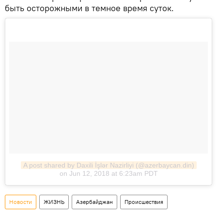
быть осторожными в темное время суток.
A post shared by Daxili İşlər Nazirliyi (@azerbaycan.din)
on Jun 12, 2018 at 6:23am PDT
Новости
ЖИЗНЬ
Азербайджан
Происшествия