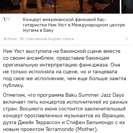
1
/7
Концерт американской фанковой бас-
гитаристки Ник Уэст в Международном центре
мугама в Баку
© Photo :
FB / International Mugham Centre
Ник Уэст выступила на бакинской сцене вместе
со своим ансамблем, представив бакинцам
оригинальную интерпретацию фанк-джаза. Она
не только исполняла на сцене, но и танцевала
под свое же исполнение, чем еще больше зажгла
публику.
Отметим, что программа Baku Summer Jazz Days
включает пять концертов исполнителей из разных
стран. Восьмого июня состоится заключительный
концерт прославленных музыкантов из Франции,
дуэта Джейк Террассон и Стифен Бельмондо с их
новым проектом Terramondo (Mother).