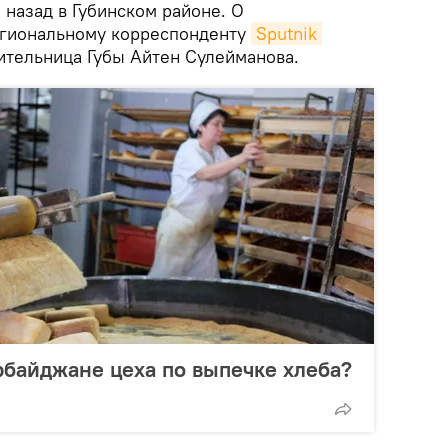
назад в Губинском районе. О
егиональному корреспонденту
Sputnik 
тельница Губы Айтен Сулейманова.
рбайджане цеха по выпечке хлеба?