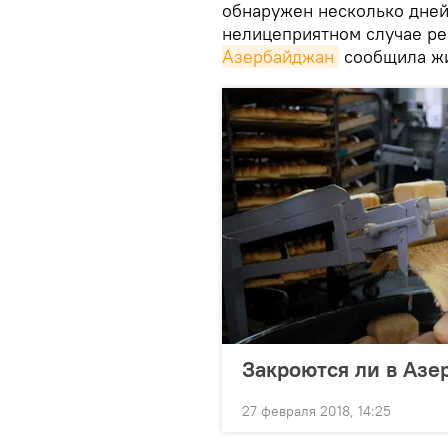
обнаружен несколько дней 
нелицеприятном случае р
Азербайджан
сообщила жи
Закроются ли в Азе
27 февраля 2018, 14:25