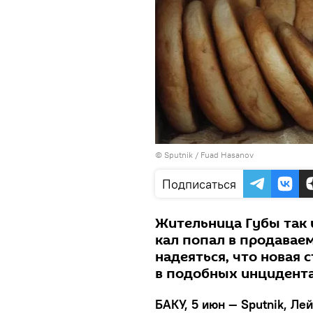
© Sputnik / Fuad Hasanov
Подписаться
Жительница Губы так 
кал попал в продаваем
надеяться, что новая 
в подобных инцидента
БАКУ, 5 июн — Sputnik, Ле