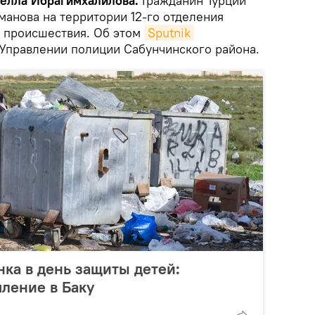
амелла Ибрагимхалилова.
Гражданин Турции
манова на территории 12-го отделения
а происшествия. Об этом
Sputnik 
Управлении полиции Сабунчинского района.
нка в день защиты детей:
ление в Баку