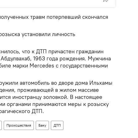
полученных травм потерпевший скончался
розыска установили личность
снилось, что к ДТП причастен гражданин
Абдулвахаб, 1963 года рождения. Мужчина
биле марки Mercedes с государственными
ружили автомобиль во дворе дома Ильхамы
ждения, проживающей в жилом массиве
ится иностранцу золовкой. В настоящее
ми органами принимаются меры к розыску
рагического ДТП.
Происшествия
Баку
ДТП