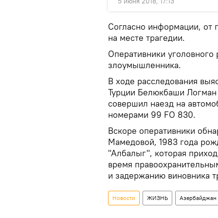
5 июня 2018, 17:13
Согласно информации, от 
на месте трагедии.
Оперативники уголовного 
злоумышленника.
В ходе расследования выя
Турции Белюкбаши Логман 
совершил наезд на автомо
номерами 99 FO 830.
Вскоре оперативники обна
Мамедовой, 1983 года ро
"Албалыг", которая приход
время правоохранительны
и задержанию виновника т
Новости
ЖИЗНЬ
Азербайджан