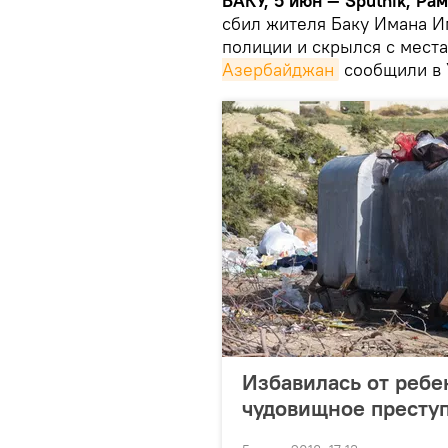
БАКУ, 5 июн — Sputnik, Р
сбил жителя Баку Имана И
полиции и скрылся с мест
Азербайджан
сообщили в 
Избавилась от ребе
чудовищное преступ