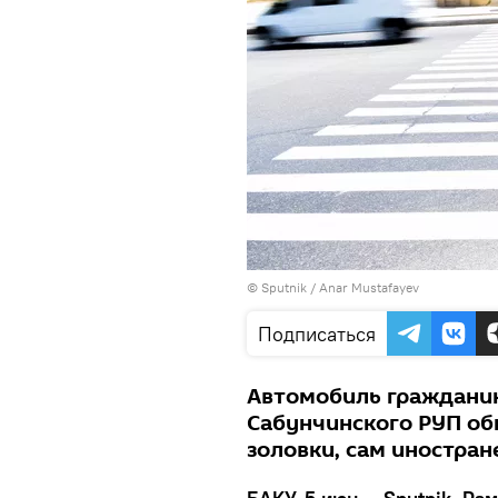
© Sputnik / Anar Mustafayev
Подписаться
Автомобиль граждани
Сабунчинского РУП об
золовки, сам иностран