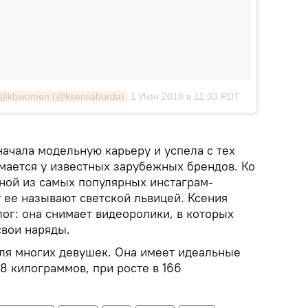
 @kbwomen (@kseniiaburda)
1 Июн 2018 в 11:33 PDT
начала модельную карьеру и успела с тех
имается у известных зарубежных брендов. Ко
дной из самых популярных инстаграм-
 ее называют светской львицей. Ксения
ог: она снимает видеоролики, в которых
свои наряды.
для многих девушек. Она имеет идеальные
8 килограммов, при росте в 166