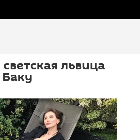
 светская львица
 Баку