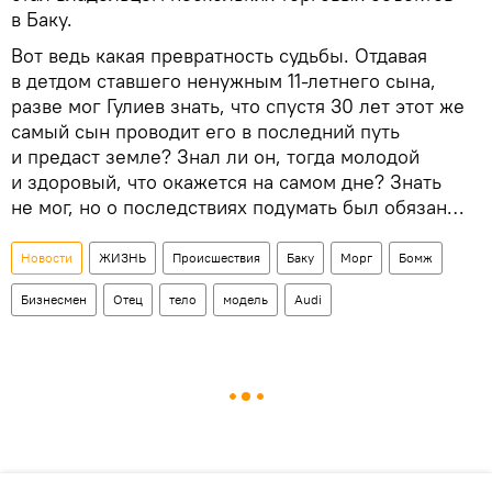
в Баку.
Вот ведь какая превратность судьбы. Отдавая
в детдом ставшего ненужным 11-летнего сына,
разве мог Гулиев знать, что спустя 30 лет этот же
самый сын проводит его в последний путь
и предаст земле? Знал ли он, тогда молодой
и здоровый, что окажется на самом дне? Знать
не мог, но о последствиях подумать был обязан…
Новости
ЖИЗНЬ
Происшествия
Баку
Морг
Бомж
Бизнесмен
Отец
тело
модель
Audi