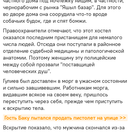
частного дома под ночлежку нищим, в частности,
чернорабочим с рынка "Яшыл базар". Для этого
во дворе дома она соорудила что-то вроде
собачьих будок, где и спят бомжи.
Правоохранители отмечают, что этот хостел
оказался последним пристанищем для немалого
числа людей. Отсюда они поступали в районное
отделение судебной медицины и патологической
анатомии. Поэтому женщину эту полицейские
между собой прозвали "поставщицей
человеческих душ".
Гулиев был доставлен в морг в ужасном состоянии
и сильно завшивевшим. Работникам морга,
видавшим всякое на своем веку, пришлось
переступить через себя, прежде чем приступить
к вскрытию тела.
Гость Баку пытался продать пистолет на улице >>
Вскрытие показало, что мужчина скончался из-за