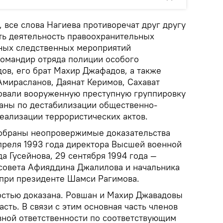
 все слова Нагиева противоречат друг другу
ть деятельность правоохранительных
нных следственных мероприятий
командир отряда полиции особого
ов, его брат Махир Джафадов, а также
Амирасланов, Даянат Керимов, Сахават
зовали вооруженную преступную группировку
ланы по дестабилизации общественно-
еализации террористических актов.
собраны неопровержимые доказательства
апреля 1993 года директора Высшей военной
 Гусейнова, 29 сентября 1994 года —
совета Афияддина Джалилова и начальника
при президенте Шамси Рагимова.
остью доказана. Ровшан и Махир Джавадовы
асть. В связи с этим основная часть членов
вной ответственности по соответствующим