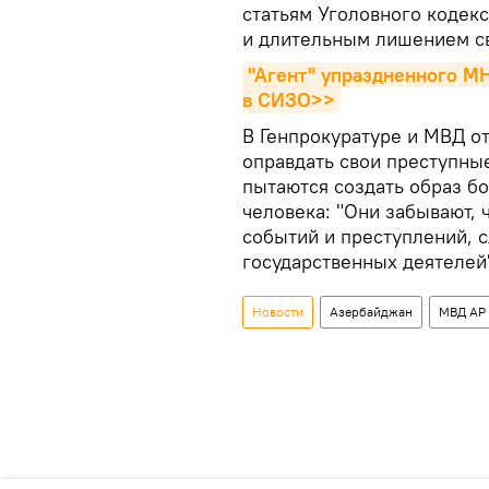
статьям Уголовного кодек
и длительным лишением св
"Агент" упраздненного М
в СИЗО>>
В Генпрокуратуре и МВД от
оправдать свои преступны
пытаются создать образ бо
человека: "Они забывают, 
событий и преступлений, 
государственных деятелей
Новости
Азербайджан
МВД АР