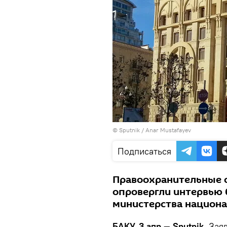
© Sputnik / Anar Mustafayev
Подписаться
Правоохранительные 
опровергли интервью 
министерства национа
БАКУ, 3 апр — Sputnik.
Зая