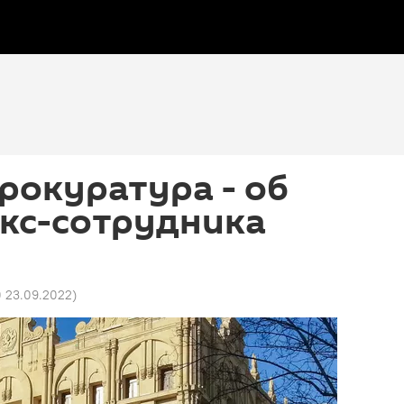
рокуратура - об
экс-сотрудника
0 23.09.2022
)