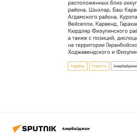
расположенных близ оккуп
района, Шыхлар, Баш Кар
Агдамского района, Куроп
Вейселли, Карвенд, Гарах
Кюрдляр Физулинского рай
а также с позиций, дисло
на территории Геранбойско
Ходжавендского и Физулин
Карабах
Новости
Азербайджан
Азербайджан