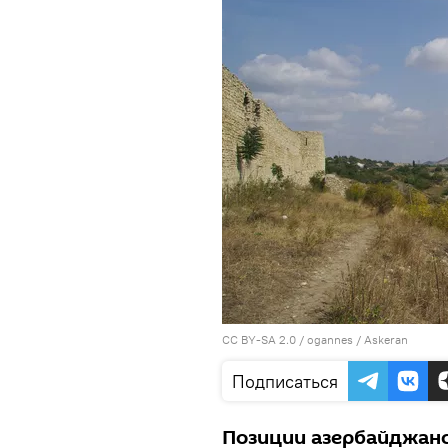
CC BY-SA 2.0
/
ogannes
/
Askeran
Подписаться
Позиции азербайджанс