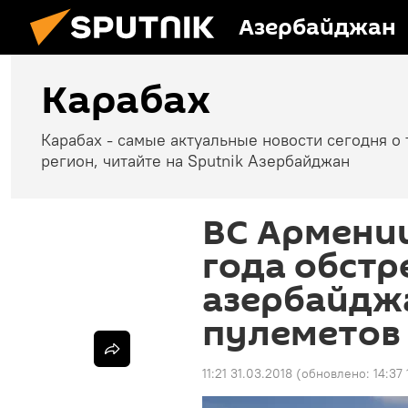
Азербайджан
Карабах
Карабах - самые актуальные новости сегодня о 
регион, читайте на Sputnik Азербайджан
ВС Армении
года обстр
азербайджа
пулеметов
11:21 31.03.2018
(обновлено:
14:37