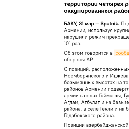
территории четырех р
оккупированных райо
БАКУ, 31 мар — Sputnik.
Под
Армении, используя крупн
нарушили режим прекращен
101 раз.
Об этом говорится в
сооб
обороны АР.
С позиций, расположенных
Ноемберянского и Иджеван
безымянных высотах на те
районов Армении подвергл
армии в селах Гаймаглы, Г
Агдам, Агбулаг и на безым
района, в селе Геяли и на
Гедабекского района.
Позиции азербайджанской 