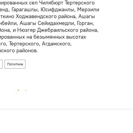
ированных сел Чилябюрт Тертерского
венд, Гарагашлы, Юсифджанлы, Мерзили
аткино Ходжавендского района, Ашагы
анбейли, Ашагы Сейидахмедли, Горган,
она, и Нюзгяр Джебраильского района,
цированных на безымянных высотах
го, Тертерского, Агдамского,
ского районов.
Политика