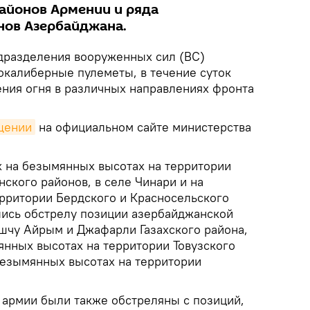
айонов Армении и ряда
нов Азербайджана.
разделения вооруженных сил (ВС)
окалиберные пулеметы, в течение суток
ия огня в различных направлениях фронта
щении
на официальном сайте министерства
 на безымянных высотах на территории
ского районов, в селе Чинари и на
рритории Бердского и Красносельского
ись обстрелу позиции азербайджанской
ушчу Айрым и Джафарли Газахского района,
янных высотах на территории Товузского
 безымянных высотах на территории
армии были также обстреляны с позиций,