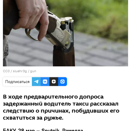
CC0
/
sluehr3g
/
gun
Подписаться
В ходе предварительного допроса
задержанный водитель такси рассказал
следствию о причинах, побудивших его
схватиться за ружье.
БАКУ, 28 мар — Sputnik, Рамелла