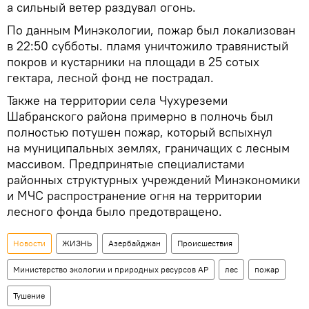
а сильный ветер раздувал огонь.
По данным Минэкологии, пожар был локализован
в 22:50 субботы. пламя уничтожило травянистый
покров и кустарники на площади в 25 сотых
гектара, лесной фонд не пострадал.
Также на территории села Чухуреземи
Шабранского района примерно в полночь был
полностью потушен пожар, который вспыхнул
на муниципальных землях, граничащих с лесным
массивом. Предпринятые специалистами
районных структурных учреждений Минэкономики
и МЧС распространение огня на территории
лесного фонда было предотвращено.
Новости
ЖИЗНЬ
Азербайджан
Происшествия
Министерство экологии и природных ресурсов АР
лес
пожар
Тушение