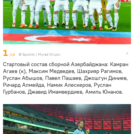
1
/19
©
Sputnik / Murad Orujov
Стартовый состав сборной Азербайджана: Камран
Агаев (к), Максим Медведев, Шахрияр Рагимов,
Руслан Абышов, Павел Пашаев, Джошгун Диниев,
Ричард Алмейда, Намик Алескеров, Руслан
Гурбанов, Джавид Имамвердиев, Амиль Юнанов.