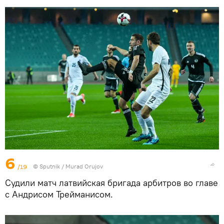
6
/19
©
Sputnik / Murad Orujov
Судили матч латвийская бригада арбитров во главе
с Андрисом Трейманисом.