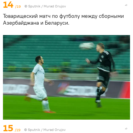
14
/19
©
Sputnik / Murad Orujov
Товарищеский матч по футболу между сборными
Азербайджана и Беларуси.
15
/19
©
Sputnik / Murad Orujov