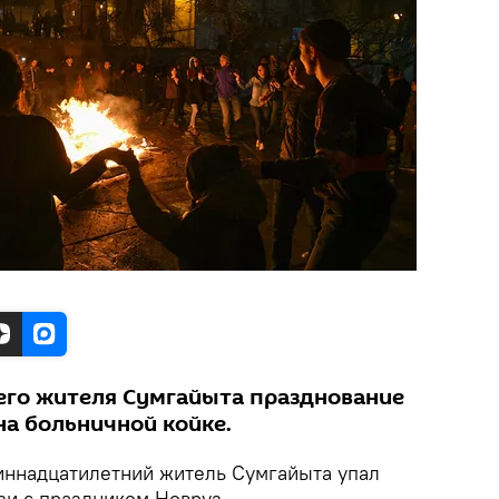
его жителя Сумгайыта празднование
на больничной койке.
ннадцатилетний житель Сумгайыта упал
зи с праздником Новруз.