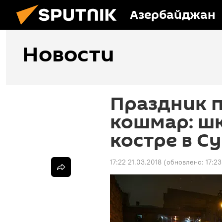
Азербайджан
Новости
Праздник п
кошмар: шк
костре в С
17:22 21.03.2018
(обновлено:
17:23