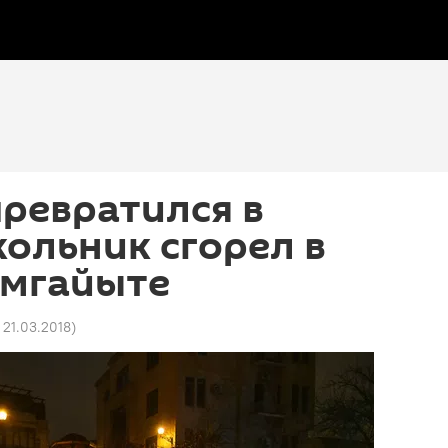
ревратился в
ольник сгорел в
умгайыте
 21.03.2018
)