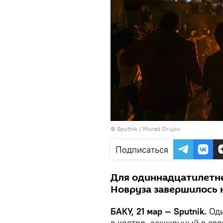
©
Sputnik / Murad Orujov
Подписаться
Для одиннадцатилетн
Новруза завершилось 
БАКУ, 21 мар — Sputnik.
Оди
в костер, зажженный в свя