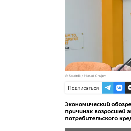
©
Sputnik / Murad Orujov
Подписаться
Экономический обозрев
причинах возросшей а
потребительского кре