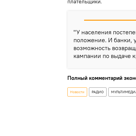
плательщики.
"У населения постеп
положение. И банки, у
возможность возвраща
кампании по выдаче к
Полный комментарий эконо
Новости
РАДИО
МУЛЬТИМЕДИ