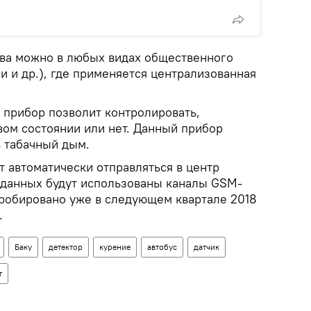
тва можно в любых видах общественного
си и др.), где применяется централизованная
 прибор позволит контролировать,
вом состоянии или нет. Данный прибор
 табачный дым.
 автоматически отправляться в центр
 данных будут использованы каналы GSM-
пробировано уже в следующем квартале 2018
.
Баку
детектор
курение
автобус
датчик
т