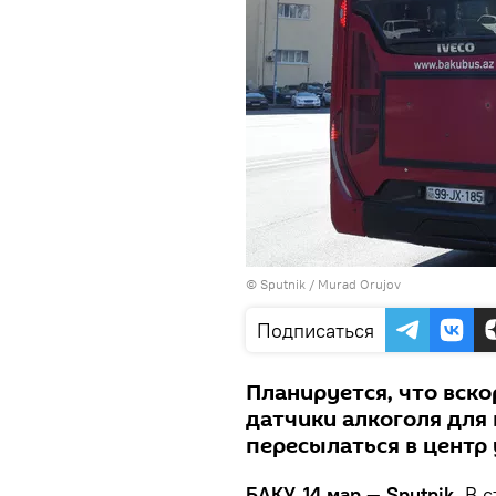
©
Sputnik / Murad Orujov
Подписаться
Планируется, что вско
датчики алкоголя для
пересылаться в центр
БАКУ, 14 мар — Sputnik.
В с