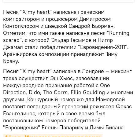
Песня "X my heart" написана греческим
композитором и продюсером Димитросом
Контопулосом и шведкой Сандрой Бьорман.
Отметим, что ими также написана песня "Running
scared", с которой Эльдар Гасымов и Нигяр
Джамал стали победителями "Евровидения-2011".
Аранжировка композиции принадлежит Тиму
Брану.
Песня "X my heart" записана в Лондоне — миксинг
трека осуществил Эш Хьюс, завоевавший
международное признание работой с One
Direction, Dido, The Corrs, Ellie Goulding и многими
другими. Конкурсный номер же для Мамедовой
поставит легендарный греческий режиссер Фокас
Евангелинос, который в свое время был
постановщиком номеров победителей
"Евровидения" Елены Папаризу и Димы Билана.