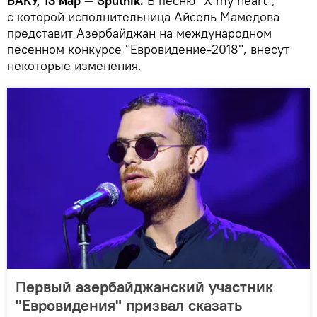
БАКУ, 13 мар — Sputnik.
В песню "X my heart",
с которой исполнительница Айсель Мамедова
представит Азербайджан на международном
песенном конкурсе "Евровидение-2018", внесут
некоторые изменения.
Первый азербайджанский участник
"Евровидения" призвал сказать