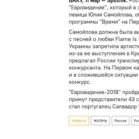
БАКУ, 11 мар — Sputnik.
Рос
"Евровидение", который в 
певица Юлия Самойлова, о
программы "Время" на Пе
Самойлова должна была вы
с песней о любви Flame Is
Украины запретила артистк
из-за ее выступления в К
предлагал России трансли
конкурсанта. На Первом к
и в сложившейся ситуации
конкурс.
"Евровидение-2018" пройде
примут представители 43 с
стал португалец Салвадор
Новости
ЖИЗНЬ
Россия
Ро