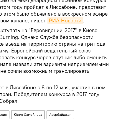
сию на международном песенном конкурсе
этом году пройдет в Лиссабоне, представит
б этом было объявлено в воскресном эфире
рвом канале, пишет
РИА Новости
.
ступать на "Евровидении-2017" в Киеве
 Burning. Однако Служба безопасности
е въезд на территорию страны на три года
рыму. Европейский вещательный союз
ровать конкурс через спутник либо сменить
анале назвали эти варианты неприемлемыми
 не сочли возможным транслировать
т в Лиссабоне с 8 по 12 мая, участие в нем
тран. Победителем конкурса в 2017 году
 Собрал.
ссия
Юлия Самойлова
Азербайджан