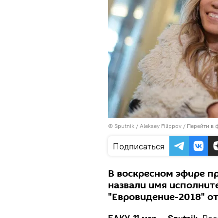
© Sputnik / Aleksey Filippov
/
Перейти в 
Подписаться
В воскресном эфире п
назвали имя исполнит
"Евровидение-2018" от