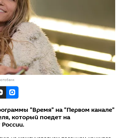
фотобанк
рограммы "Время" на "Первом канале"
еля, который поедет на
 России.