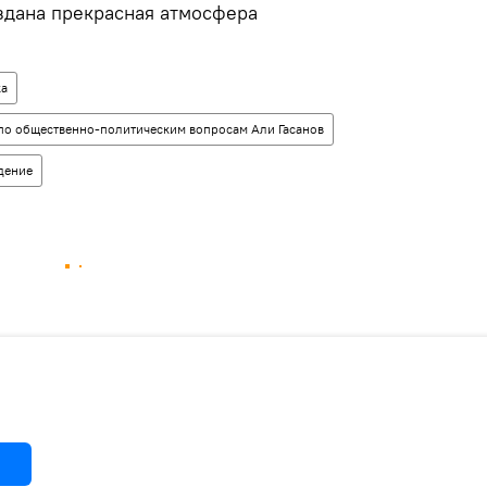
здана прекрасная атмосфера
ка
о общественно-политическим вопросам Али Гасанов
дение