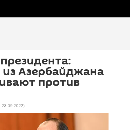
президента:
 из Азербайджана
аивают против
0 23.09.2022
)