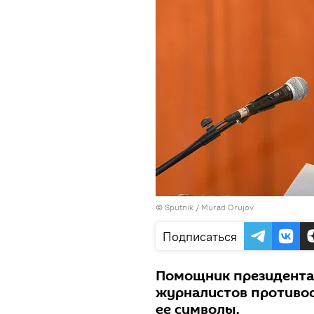
©
Sputnik / Murad Orujov
Подписаться
Помощник президента
журналистов противост
ее символы.