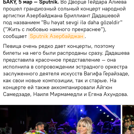
БАКУ, 5 мар — Sputnik.
Во Дворце Гейдара Алиева
прошел грандиозный сольный концерт народной
артистки Азербайджана Бриллиант Дадашевой
под названием "Bu həyat sevgi ilə daha gözəldir"
("Жить с любовью намного прекраснее"),
сообщает
Sputnik Азербайджан
.
Певица очень редко дает концерты, поэтому
билеты на него были распроданы сразу. Дадашева
представила красочное представление — она
исполнила в сопровождении эстрадного оркестра
заслуженного деятеля искусств Вагифа Герайзаде,
как свои новые композиции, так и старые. На
концерте ей также аккомпанировали Айгюн
Самедзаде, Наиля Мирмамедли и Егяна Ахундова.