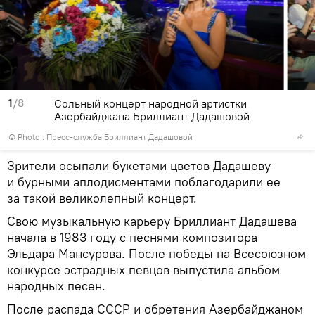
1
/8
Сольный концерт народной артистки
Азербайджана Бриллиант Дадашовой
© Photo : Пресс-служба Бриллиант Дадашовой
Зрители осыпали букетами цветов Дадашеву
и бурными аплодисментами поблагодарили ее
за такой великолепный концерт.
Свою музыкальную карьеру Бриллиант Дадашева
начала в 1983 году с песнями композитора
Эльдара Мансурова. После победы на Всесоюзном
конкурсе эстрадных певцов выпустила альбом
народных песен.
После распада СССР и обретения Азербайджаном