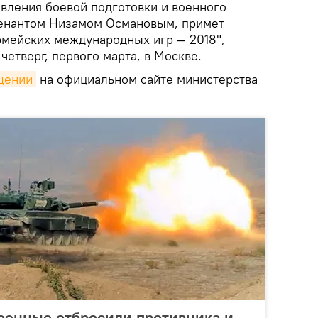
авления боевой подготовки и военного
тенантом Низамом Османовым, примет
рмейских международных игр — 2018",
четверг, первого марта, в Москве.
щении
на официальном сайте министерства
оенные отбросили противника и