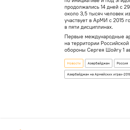
по инициативе и под эгид
продолжались 14 дней с 29
около 3,5 тысяч человек и
участвует в АрМИ с 2015 г
в пяти дисциплинах.
Первые международные ар
на территории Российской
обороны Сергея Шойгу 1 ав
Новости
Азербайджан
Россия
Азербайджан на Армейских играх-201