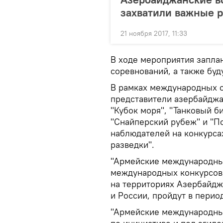
захватили важные 
21 ноября 2017, 11:33
В ходе мероприятия запла
соревнований, а также буд
В рамках международных 
представители азербайджа
"Кубок моря", "Танковый б
"Снайперский рубеж" и "По
наблюдателей на конкурсах
разведки".
"Армейские международные
международных конкурсов,
на территориях Азербайджа
и России, пройдут в период
"Армейские международные