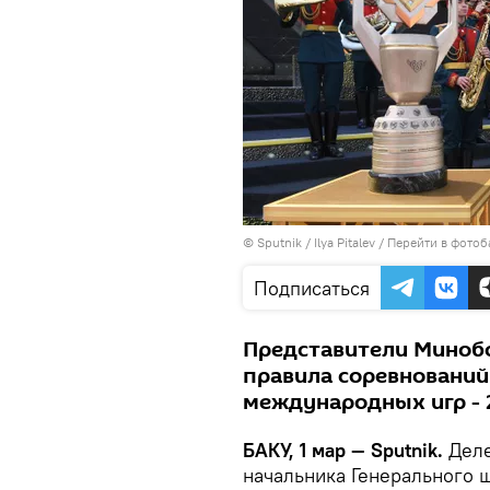
© Sputnik / Ilya Pitalev
/
Перейти в фотоб
Подписаться
Представители Минобо
правила соревнований
международных игр - 
БАКУ, 1 мар — Sputnik.
Деле
начальника Генерального 