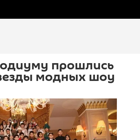
 подиуму прошлись
везды модных шоу