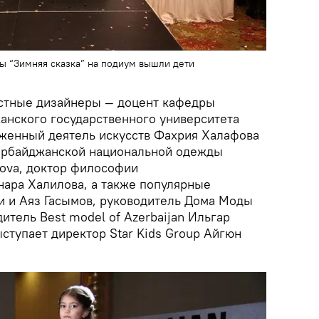
ы “Зимняя сказка” на подиум вышли дети
естные дизайнеры — доцент кафедры
нского государственного университета
луженный деятель искусств Фахрия Халафова
зербайджанской национальной одежды
lova, доктор философии
нара Халилова, а также популярные
и и Аяз Гасымов, руководитель Дома Моды
итель Best model of Azerbaijan Ильгар
ступает директор Star Kids Group Айгюн