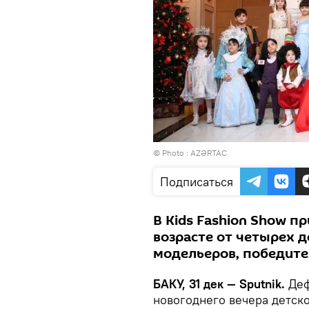
© Photo :
AZƏRTAC
Подписаться
В Kids Fashion Show п
возрасте от четырех д
модельеров, победите
БАКУ, 31 дек — Sputnik.
Деф
новогоднего вечера детско