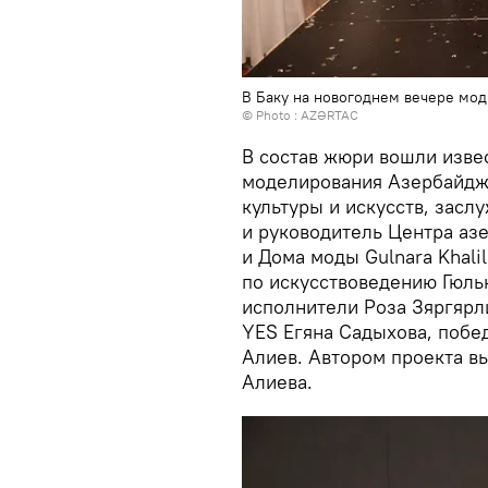
В Баку на новогоднем вечере мод
© Photo :
AZƏRTAC
В состав жюри вошли изв
моделирования Азербайджа
культуры и искусств, зас
и руководитель Центра а
и Дома моды Gulnara Khali
по искусствоведению Гюль
исполнители Роза Зяргярл
YES Егяна Садыхова, побед
Алиев. Автором проекта вы
Алиева.