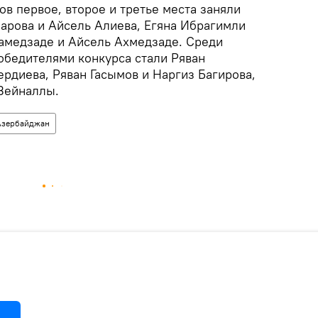
в первое, второе и третье места заняли
арова и Айсель Алиева, Егяна Ибрагимли
Мамедзаде и Айсель Ахмедзаде. Среди
обедителями конкурса стали Ряван
рдиева, Ряван Гасымов и Наргиз Багирова,
Зейналлы.
Азербайджан