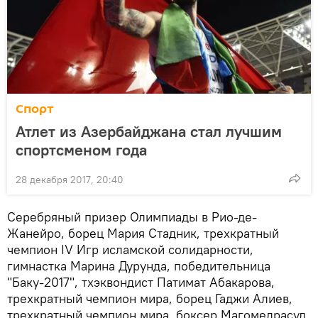
Спорт
Атлет из Азербайджана стал лучшим
спортсменом года
28 декабря 2017, 20:40
Серебряный призер Олимпиады в Рио-де-
Жанейро, борец Мария Стадник, трехкратный
чемпион IV Игр исламской солидарности,
гимнастка Марина Дурунда, победительница
"Баку-2017", тхэквондист Патимат Абакарова,
трехкратный чемпион мира, борец Гаджи Алиев,
трехкратный чемпион мира, боксер Магомедрасул