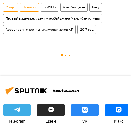
Спорт
Новости
ЖИЗНЬ
Азербайджан
Баку
Первый вице-президент Азербайджана Мехрибан Алиева
Ассоциация спортивных журналистов АР
2017 год
Азербайджан
Telegram
Дзен
VK
Макс