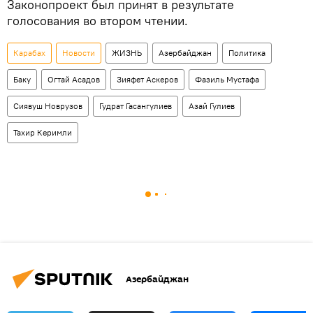
Законопроект был принят в результате
голосования во втором чтении.
Карабах
Новости
ЖИЗНЬ
Азербайджан
Политика
Баку
Огтай Асадов
Зияфет Аскеров
Фазиль Мустафа
Сиявуш Новрузов
Гудрат Гасангулиев
Азай Гулиев
Тахир Керимли
Азербайджан