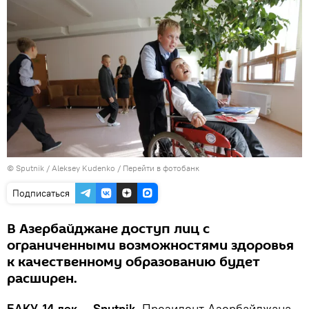
© Sputnik / Aleksey Kudenko
/
Перейти в фотобанк
Подписаться
В Азербайджане доступ лиц с
ограниченными возможностями здоровья
к качественному образованию будет
расширен.
БАКУ, 14 дек — Sputnik.
Президент Азербайджана