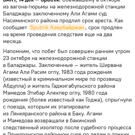
из вагона-тюрьмы на железнодорожной станции
Баладжары заключенному Али Агами суд
Насиминского района продлил срок ареста. Как
сообщает
Sputnik Азербайджан
, срок продлен
на время проведения следствия еще на два
месяца.
Напомним, что побег был совершен ранним утром
23 октября на железнодорожной станции
в Баладжары. Заключенные — житель Ширвана
Агами Али Расим оглу, 1983 года рождения
(известный в криминальном мире по прозвищу
Абдулла) и житель Гаджигабульского района
Мамедов Этибар Алекпер оглу, 1980 года
рождения (более известный как Годжа), спрыгнули
с поезда, которым их этапировали
из Лянкяранского района в Баку. Агами
и Мамедова возвращали в бакинский
следственный изолятор после судебного процесса
в Лянкяранском районном суде по делам о тяжких