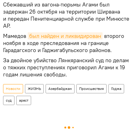
Сбежавший из вагона-тюрьмы Агами был
задержан 26 октября на территории Ширвана
и передан Пенитенциарной службе при Минюсте
АР.
Мамедов
был найден и ликвидирован
второго
ноября в ходе преследования на границе
Гарадагского и Гаджигабульского районов.
За двойное убийство Лянкяранский суд по делам
о тяжких преступлениях приговорил Агами к 19
годам лишения свободы.
Новости
ЖИЗНЬ
Азербайджан
Происшествия
Годжа
суд
арест