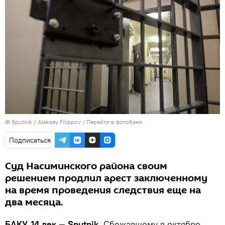
© Sputnik / Aleksey Filippov
/
Перейти в фотобанк
Подписаться
Суд Насиминского района своим
решением продлил арест заключенному
на время проведения следствия еще на
два месяца.
БАКУ, 14 дек — Sputnik.
Сбежавшему в октябре