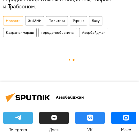
и Трабзоном.
Новости
ЖИЗНЬ
Политика
Турция
Баку
Кахраманмараш
города-побратимы
Азербайджан
Азербайджан
Telegram
Дзен
VK
Макс