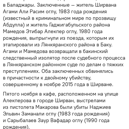
в Баладжары. Заключенные — житель Ширвана
Агами Али Расим оглу, 1983 года рождения
(известный в криминальном мире по прозвищу
Абдулла) и житель Гаджигабульского района
Мамедов Этибар Алекпер оглу, 1980 года
рождения, выпрыгнули из поезда, которым их
этапировали из Лянкяранского района в Баку.
Агами и Мамедова возвращали в бакинский
следственный изолятор после судебного процесса
в Лянкяранском районном суде по делам о тяжких
преступлениях. Оба заключенных обвинялись
в причастности к двойному убийству,
совершенному в ноябре 2015 года в Ширване.
Пятого ноября в кафе, расположенном на улице
Алекперова в городе Ширван, выстрелами
из пистолета Макарова были убиты Наджиев
Эльвин Заманали оглу (1983 года рождения)
и Сарыбалаев Заур Вафадар оглу (1990 года
рождения).